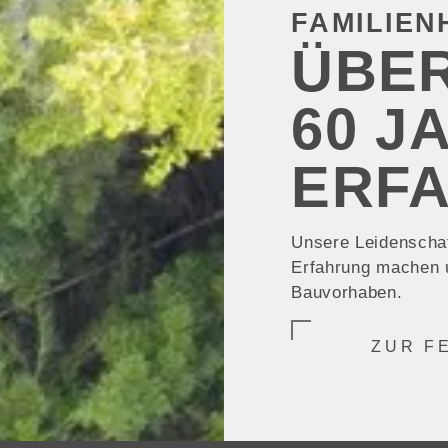
FAMILIEN
ÜBE
60 J
ERFA
Unsere Leidenschaf
Erfahrung machen u
Bauvorhaben.
ZUR F