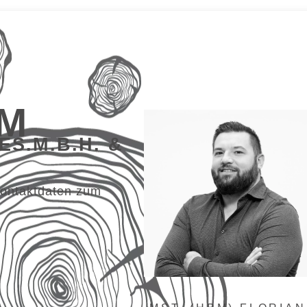
M
S.M.B.H. &
Kontaktdaten zum