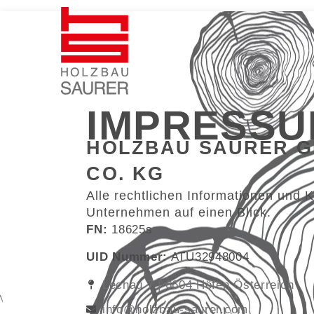
IMPRESSU
HOLZBAU SAURER GE
CO. KG
Alle rechtlichen Informationen und 
Unternehmen auf einen Blick.
FN:
18625s
UID Nummer:
ATU32948004
Lechau 7 | 6604 Höfen Österreich
info@holzbau-saurer.com