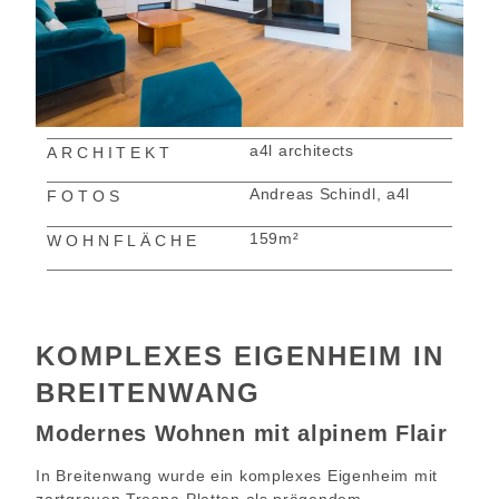
a4l architects
ARCHITEKT
Andreas Schindl
,
a4l
FOTOS
159m²
WOHNFLÄCHE
KOMPLEXES EIGENHEIM IN
BREITENWANG
Modernes Wohnen mit alpinem Flair
In Breitenwang wurde ein komplexes Eigenheim mit
zartgrauen Trespa-Platten als prägendem