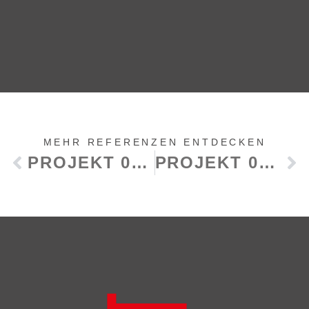
MEHR REFERENZEN ENTDECKEN
PROJEKT 05 – EINFAMILIENHAUS
PROJEKT 09 – MODERNES HOLZHAUS SCHLÜSSELFERTIG