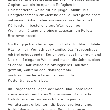
Geplant war ein kompaktes Refugium in
Holzständerbauweise für die junge Familie. Als
Energiefachmann entwickelte der Bauherr gemeinsam
mit seinem Arbeitgeber ein innovatives Heiz- und
Kühlsystem, bestehend aus Wärmepumpe,
Wohnraumlüftung und einem abgasarmen Pellets-
Brennwertkessel.
Großzügige Fenster sorgen für helle, lichtdurchflutete
Räume – ein Wunsch der Familie. Das Treppenhaus
mit frei schwebenden Stufen verbindet Innenraum und
Natur auf elegante Weise und macht die Jahreszeiten
erlebbar. Holz wurde als ökologischer Baustoff
gewählt, während das Planungsteam
maßgeschneiderte Lösungen und volle
Kostentransparenz bot.
Im Erdgeschoss liegen der Koch- und Essbereich
sowie ein abtrennbares Wohnzimmer. Raffinierte
Details, wie der fast unsichtbare Zugang zum
Vorratsraum, erleichtern die Essensvorbereitung.
Holzböden und -decken schaffen ein warmes,