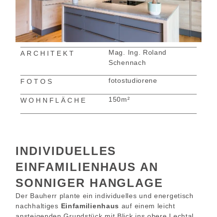
Mag. Ing. Roland
ARCHITEKT
Schennach
fotostudiorene
FOTOS
150m²
WOHNFLÄCHE
INDIVIDUELLES
EINFAMILIENHAUS AN
SONNIGER HANGLAGE
Der Bauherr plante ein individuelles und energetisch
nachhaltiges
Einfamilienhaus
auf einem leicht
ansteigenden Grundstück mit Blick ins obere Lechtal.